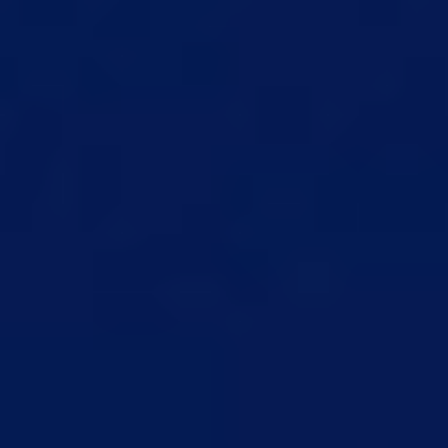
FUT Mind
The ultimate platform for EA FC
26
Ultimate Team. Track players,
use our AI SBC Solver, and stay ahead with real-time data and tools.