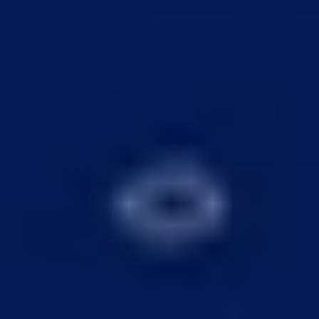
Download on the
App Store