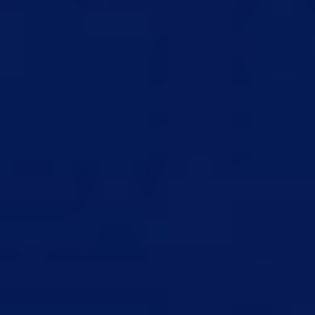
ANG
3-4-1-2
0
Løs med AI
Kilde til Spillere

Alle spillere

All + Club

Klub