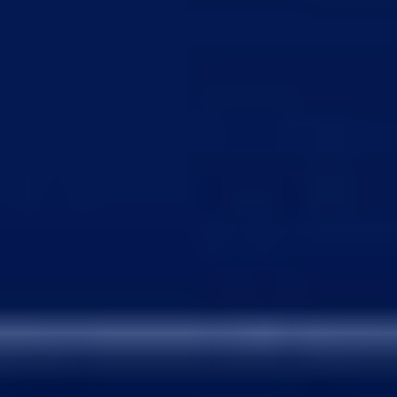
Games
FUT Draft Simulator
FC 26 Pack Opener
FUT Spins 26
Higher or Lower
Kortvalg Simulator
Ikon Roulette
Helte Roulette
FUT Memory
Resources
Articles
Company
MyClub.gg
Kontakt
Privacy Policy
Terms of Service
©
2026
FUT Mind. All rights reserved.