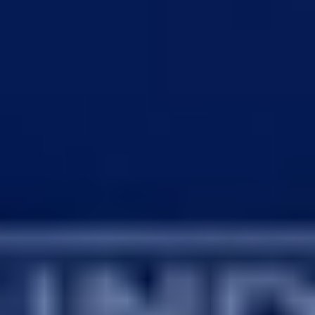
Type af Spillere
Bronzespillere
Sølvspillere
Guldspillere
Specielle Spillere

BETU Spillere

Målsætninger Spillere
Ekskluder spillere fra
løsningen
Husk spillerne til næste gang