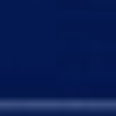
Billigste spillere efter bedømmelse
Games
FUT Draft Simulator
FC 26 Pack Opener
FUT Spins 26
Higher or Lower
Kortvalg Simulator
Ikon Roulette
Helte Roulette
FUT Memory
Resources
Articles
Company
MyClub.gg
Kontakt
Privacy Policy
Terms of Service