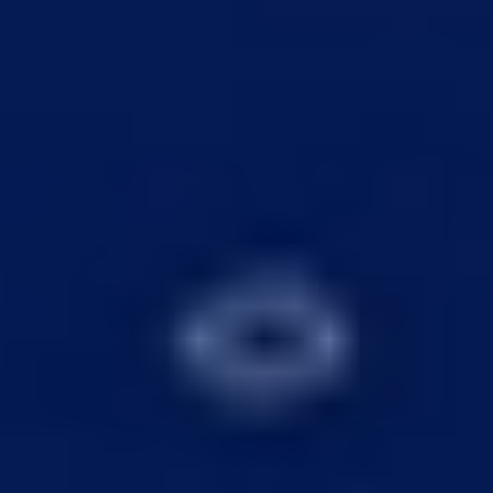
Download on the
App Store