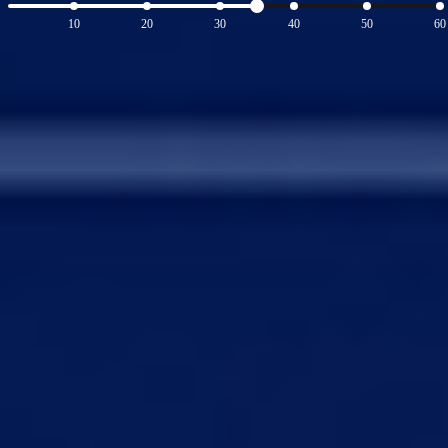
10
20
30
40
50
60
Løs med AI