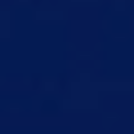
ANG
3-5-2
0
Løs med AI
Kilde til Spillere

Alle spillere

All + Club