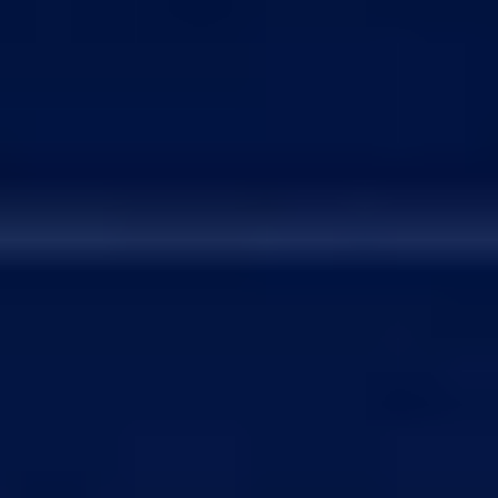
Spillere
BETU
Evolutioner
Målsætninger
Rangliste
Pakker
Trup-sammensætning
MyClub