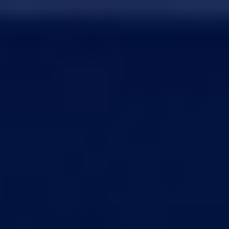
Open main menu