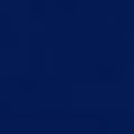
Get it on
Google Play