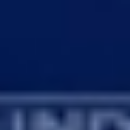
Type af Spillere
Bronzespillere
Sølvspillere
Guldspillere
Specielle Spillere

BETU Spillere

Målsætninger Spillere
Ekskluder spillere fra
løsningen
Husk spillerne til næste gang