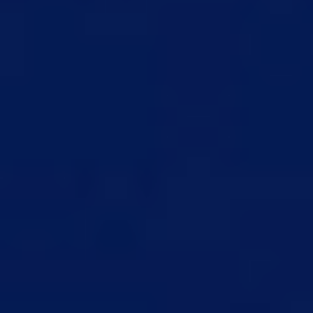
VW
4-3-3
0
Løs med AI
Kilde til Spillere

Alle spillere

All + Club

Klub