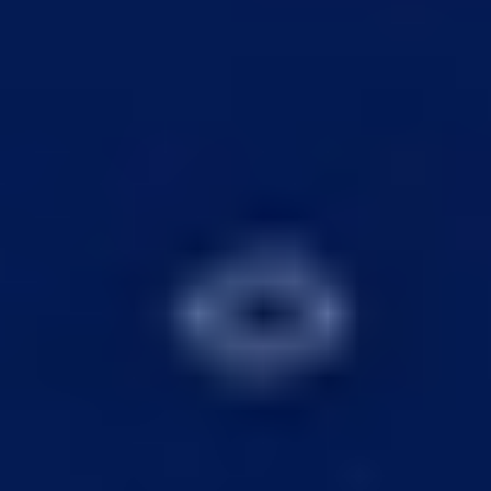
Download on the
App Store