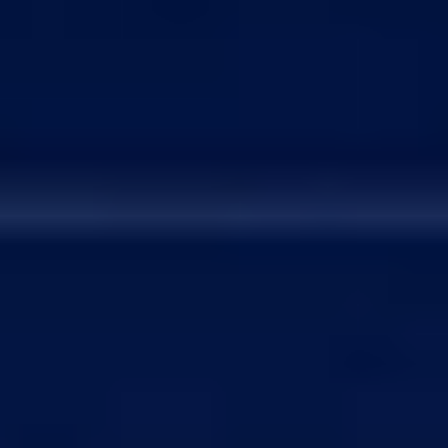
Spillere
BETU
Evolutioner
Målsætninger
Rangliste
Pakker
Trup-sammensætning
MyClub