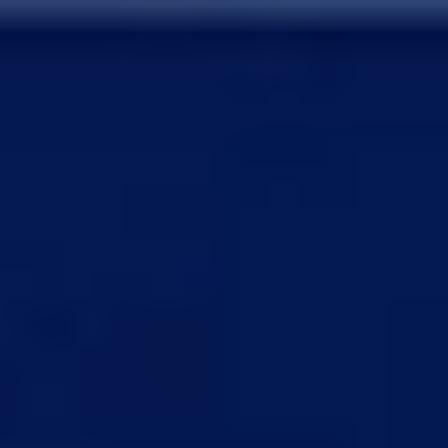
Core
Hjem