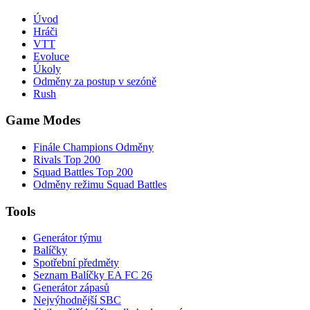
Úvod
Hráči
VTT
Evoluce
Úkoly
Odměny za postup v sezóně
Rush
Game Modes
Finále Champions Odměny
Rivals Top 200
Squad Battles Top 200
Odměny režimu Squad Battles
Tools
Generátor týmu
Balíčky
Spotřební předměty
Seznam Balíčky EA FC 26
Generátor zápasů
Nejvýhodnější SBC