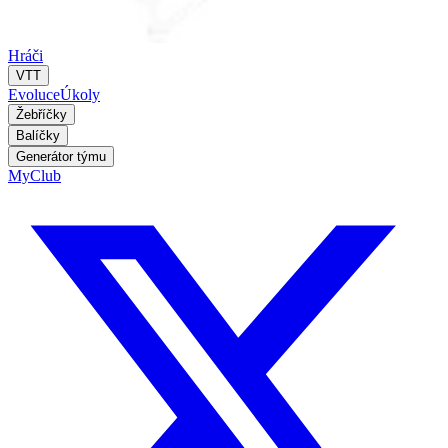
Hráči
VTT
Evoluce
Úkoly
Žebříčky
Balíčky
Generátor týmu
MyClub