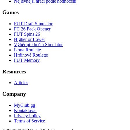
Nejlevnější hráči podle hodnocení
Games
FUT Draft Simulator
FC 26 Pack Opener
FUT Spins 26
Higher or Lower
Výběr předmětu Simulator
Ikona Roulette
Hrdinové Roulette
FUT Memory
Resources
Articles
Company
MyClub.gg
Kontaktovat
Privacy Policy
Terms of Service