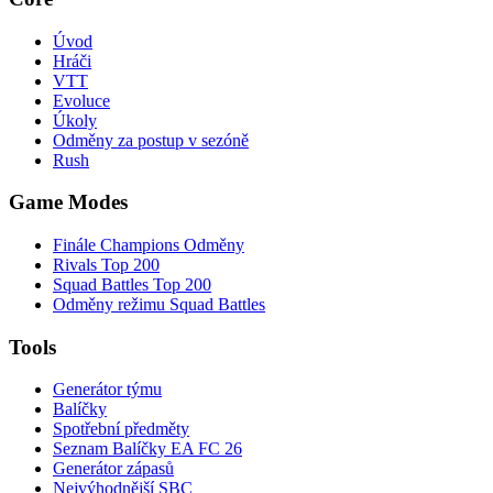
Úvod
Hráči
VTT
Evoluce
Úkoly
Odměny za postup v sezóně
Rush
Game Modes
Finále Champions Odměny
Rivals Top 200
Squad Battles Top 200
Odměny režimu Squad Battles
Tools
Generátor týmu
Balíčky
Spotřební předměty
Seznam Balíčky EA FC 26
Generátor zápasů
Nejvýhodnější SBC