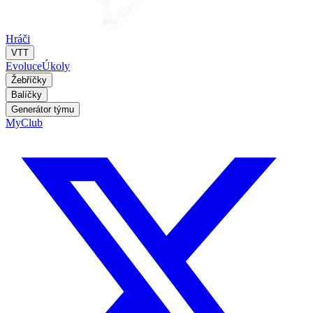
Hráči
VTT
Evoluce
Úkoly
Žebříčky
Balíčky
Generátor týmu
MyClub