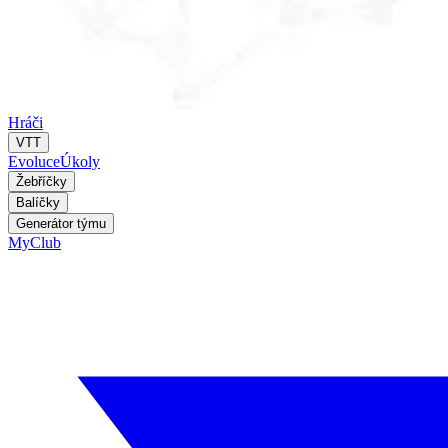
Hráči
VTT
Evoluce
Úkoly
Žebříčky
Balíčky
Generátor týmu
MyClub