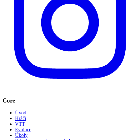
Core
Úvod
Hráči
VTT
Evoluce
Úkoly