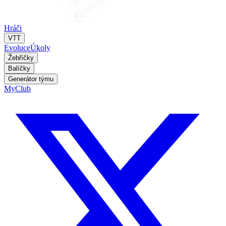
Hráči
VTT
Evoluce
Úkoly
Žebříčky
Balíčky
Generátor týmu
MyClub