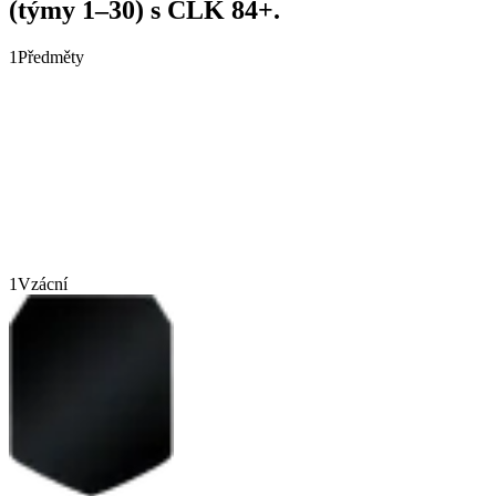
(týmy 1–30) s CLK 84+.
1
Předměty
1
Vzácní