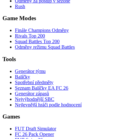
Odměny za postup v sezóně
Rush
Game Modes
Finále Champions Odměny
Rivals Top 200
Squad Battles Top 200
Odměny režimu Squad Battles
Tools
Generátor týmu
Balíčky
Spotřební předměty
Seznam Balíčky EA FC 26
Generátor zápasů
Nejvýhodnější SBC
Nejlevnější hráči podle hodnocení
Games
FUT Draft Simulator
FC 26 Pack Opener