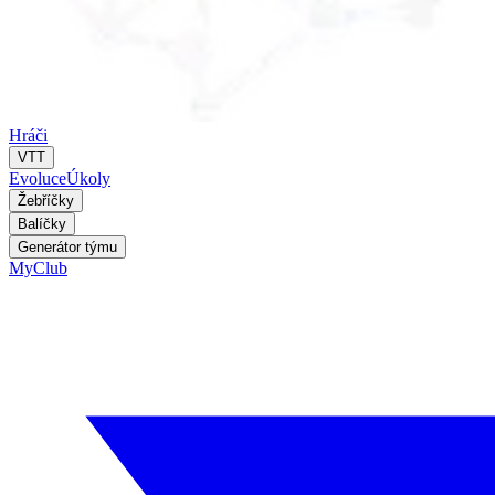
Hráči
VTT
Evoluce
Úkoly
Žebříčky
Balíčky
Generátor týmu
MyClub