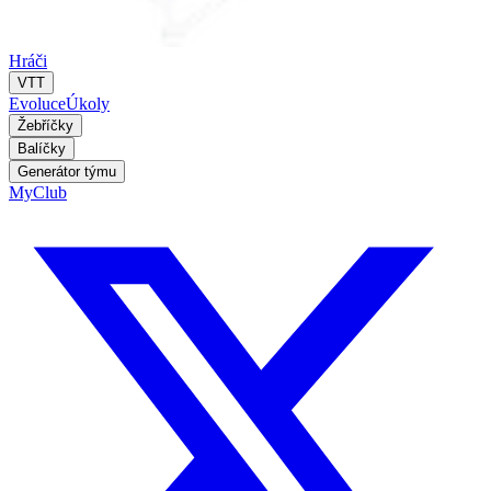
Hráči
VTT
Evoluce
Úkoly
Žebříčky
Balíčky
Generátor týmu
MyClub