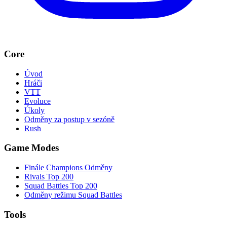
Core
Úvod
Hráči
VTT
Evoluce
Úkoly
Odměny za postup v sezóně
Rush
Game Modes
Finále Champions Odměny
Rivals Top 200
Squad Battles Top 200
Odměny režimu Squad Battles
Tools