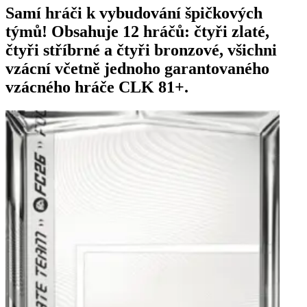
Samí hráči k vybudování špičkových
týmů! Obsahuje 12 hráčů: čtyři zlaté,
čtyři stříbrné a čtyři bronzové, všichni
vzácní včetně jednoho garantovaného
vzácného hráče CLK 81+.