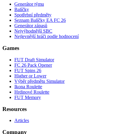
Generátor týmu
Balíčky
Spotřební předměty
Seznam Balíčky EA FC 26
Generátor zápasů
Nejvýhodnější SBC
Nejlevnější hráči podle hodnocení
Games
FUT Draft Simulator
FC 26 Pack Opener
FUT Spins 26
Higher or Lower
Výběr předmětu Simulator
Ikona Roulette
Hrdinové Roulette
FUT Memory
Resources
Articles
Company