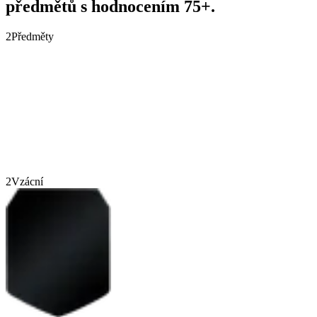
předmětů s hodnocením 75+.
2
Předměty
2
Vzácní