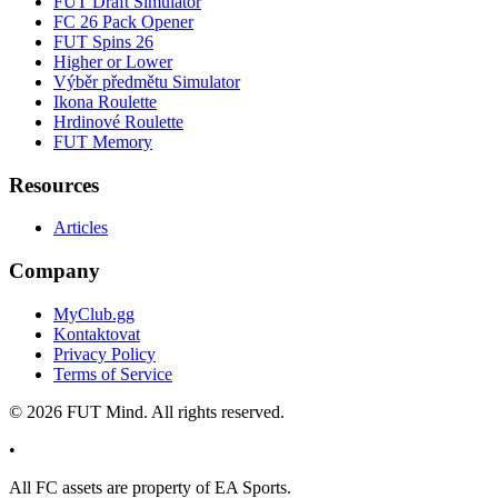
FUT Draft Simulator
FC 26 Pack Opener
FUT Spins 26
Higher or Lower
Výběr předmětu Simulator
Ikona Roulette
Hrdinové Roulette
FUT Memory
Resources
Articles
Company
MyClub.gg
Kontaktovat
Privacy Policy
Terms of Service
©
2026
FUT Mind. All rights reserved.
•
All
FC
assets are property of EA Sports.