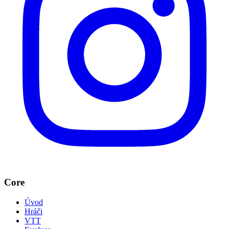
Core
Úvod
Hráči
VTT