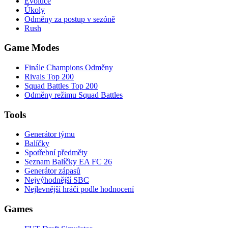
Evoluce
Úkoly
Odměny za postup v sezóně
Rush
Game Modes
Finále Champions Odměny
Rivals Top 200
Squad Battles Top 200
Odměny režimu Squad Battles
Tools
Generátor týmu
Balíčky
Spotřební předměty
Seznam Balíčky EA FC 26
Generátor zápasů
Nejvýhodnější SBC
Nejlevnější hráči podle hodnocení
Games