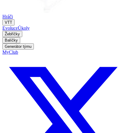
Hráči
VTT
Evoluce
Úkoly
Žebříčky
Balíčky
Generátor týmu
MyClub