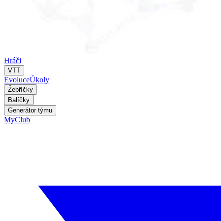
Hráči
VTT
Evoluce
Úkoly
Žebříčky
Balíčky
Generátor týmu
MyClub