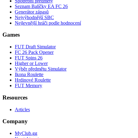
Spotřební předměty
Seznam Balíčky EA FC 26
Generátor zápasů
Nejvýhodnější SBC
Nejlevnější hráči podle hodnocení
Games
FUT Draft Simulator
FC 26 Pack Opener
FUT Spins 26
Higher or Lower
Výběr předmětu Simulator
Ikona Roulette
Hrdinové Roulette
FUT Memory
Resources
Articles
Company
MyClub.gg