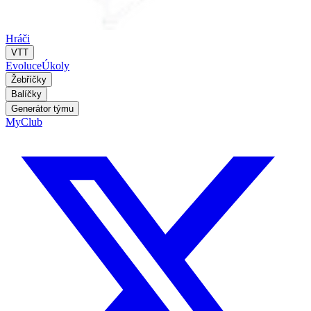
Hráči
VTT
Evoluce
Úkoly
Žebříčky
Balíčky
Generátor týmu
MyClub