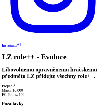
Instagram
LZ role++ - Evoluce
Libovolnému oprávněnému hráčskému
předmětu LZ přidejte všechny role++.
Propadlé
Mincí
:
10,000
FC Points
:
100
Požadavky