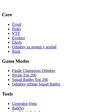
Core
Úvod
Hráči
VTT
Evoluce
Úkoly
Odměny za postup v sezóně
Rush
Game Modes
Finále Champions Odměny
Rivals Top 200
Squad Battles Top 200
Odměny režimu Squad Battles
Tools
Generátor týmu
Balíčky