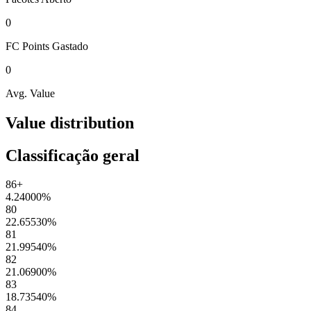
0
FC Points
Gastado
0
Avg. Value
Value distribution
Classificação geral
86+
4.24000
%
80
22.65530
%
81
21.99540
%
82
21.06900
%
83
18.73540
%
84