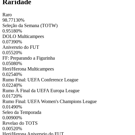
Raridade
Raro
98.77130
%
Seleção da Semana (TOTW)
0.95180
%
DOLO Multicampees
0.07390
%
Aniversrio do FUT
0.05520
%
FF: Preparando a Figurinha
0.05080
%
Heri/Herona Multicampees
0.02540
%
Rumo Final: UEFA Conference League
0.02240
%
Rumo À Final da UEFA Europa League
0.01720
%
Rumo Final: UEFA Women's Champions League
0.01490
%
Seleo da Temporada
0.00900
%
Revelao do TOTS
0.00520
%
Heri/Herona Aniversrio do FUT