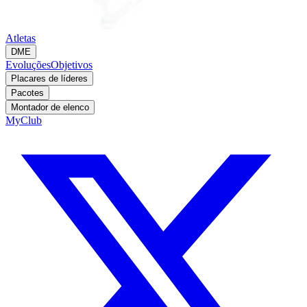
Atletas
DME
Evoluções
Objetivos
Placares de líderes
Pacotes
Montador de elenco
MyClub