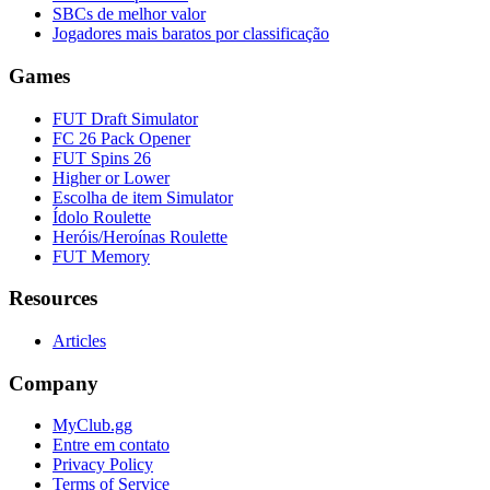
SBCs de melhor valor
Jogadores mais baratos por classificação
Games
FUT Draft Simulator
FC 26 Pack Opener
FUT Spins 26
Higher or Lower
Escolha de item Simulator
Ídolo Roulette
Heróis/Heroínas Roulette
FUT Memory
Resources
Articles
Company
MyClub.gg
Entre em contato
Privacy Policy
Terms of Service