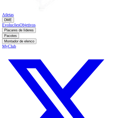
Atletas
DME
Evoluções
Objetivos
Placares de líderes
Pacotes
Montador de elenco
MyClub