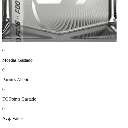
0
Moedas
Gastado
0
Pacotes
Aberto
0
FC Points
Gastado
0
Avg. Value