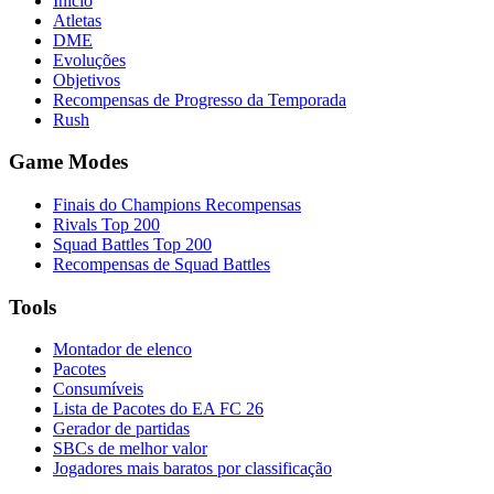
Início
Atletas
DME
Evoluções
Objetivos
Recompensas de Progresso da Temporada
Rush
Game Modes
Finais do Champions Recompensas
Rivals Top 200
Squad Battles Top 200
Recompensas de Squad Battles
Tools
Montador de elenco
Pacotes
Consumíveis
Lista de Pacotes do EA FC 26
Gerador de partidas
SBCs de melhor valor
Jogadores mais baratos por classificação