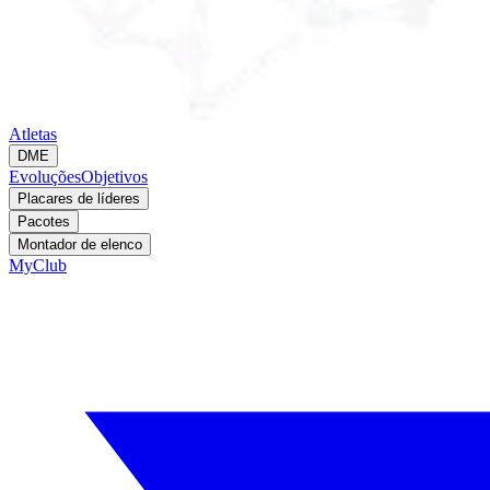
Atletas
DME
Evoluções
Objetivos
Placares de líderes
Pacotes
Montador de elenco
MyClub