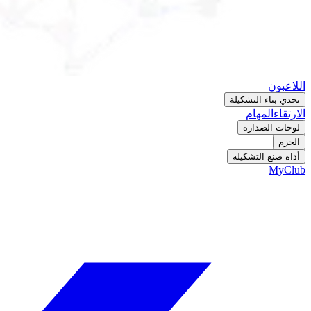
اللاعبون
تحدي بناء التشكيلة
الارتقاء
المهام
لوحات الصدارة
الحزم
أداة صنع التشكيلة
MyClub