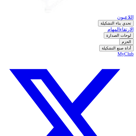
اللاعبون
تحدي بناء التشكيلة
الارتقاء
المهام
لوحات الصدارة
الحزم
أداة صنع التشكيلة
MyClub