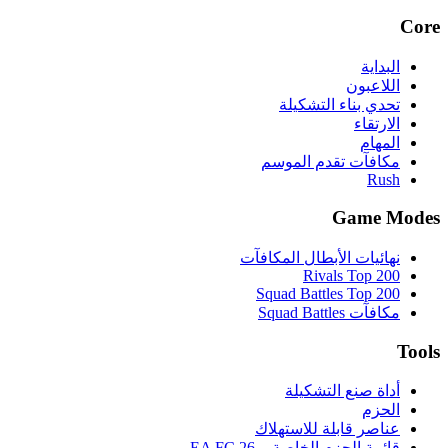
Core
البداية
اللاعبون
تحدي بناء التشكيلة
الارتقاء
المهام
مكافآت تقدم الموسم
Rush
Game Modes
نهائيات الأبطال المكافآت
Rivals Top 200
Squad Battles Top 200
مكافآت Squad Battles
Tools
أداة صنع التشكيلة
الحزم
عناصر قابلة للاستهلاك
قائمة الحزم الخاصة بـ EA FC 26