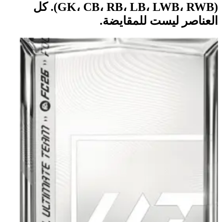
(GK، CB، RB، LB، LWB، RWB). كل
العناصر ليست للمقايضة.