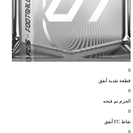
0
قطعة نقدية
أنفق
0
الحزم
تم فتحه
0
نقاط FC
أنفق
0