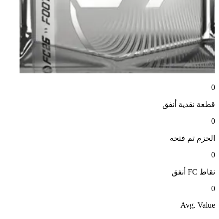
0
قطعة نقدية
أنفق
0
الحزم
تم فتحه
0
نقاط FC
أنفق
0
Avg. Value