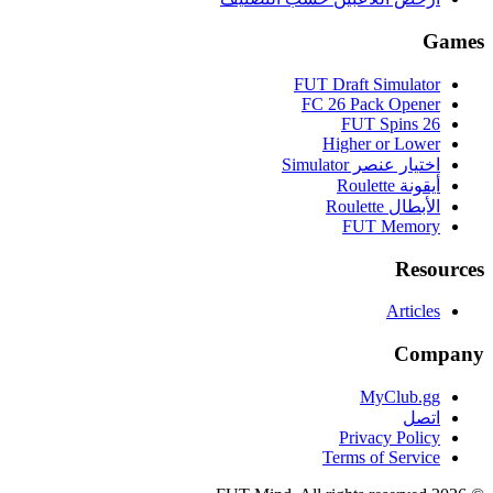
Games
FUT Draft Simulator
FC 26 Pack Opener
FUT Spins 26
Higher or Lower
اختيار عنصر Simulator
أيقونة Roulette
الأبطال Roulette
FUT Memory
Resources
Articles
Company
MyClub.gg
اتصل
Privacy Policy
Terms of Service