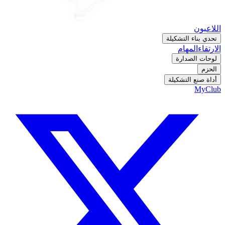
اللاعبون
تحدي بناء التشكيلة
الارتقاء
المهام
لوحات الصدارة
الحزم
أداة صنع التشكيلة
MyClub