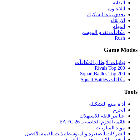
البداية
اللاعبون
تحدي بناء التشكيلة
الارتقاء
المهام
مكافآت تقدم الموسم
Rush
Game Modes
نهائيات الأبطال المكافآت
Rivals Top 200
Squad Battles Top 200
مكافآت Squad Battles
Tools
أداة صنع التشكيلة
الحزم
عناصر قابلة للاستهلاك
قائمة الحزم الخاصة بـ EA FC 26
مولد المباريات
الشركات الصغيرة والمتوسطة ذات القيمة الأفضل
أرخص اللاعبين حسب التصنيف