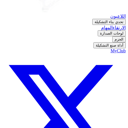
اللاعبون
تحدي بناء التشكيلة
الارتقاء
المهام
لوحات الصدارة
الحزم
أداة صنع التشكيلة
MyClub