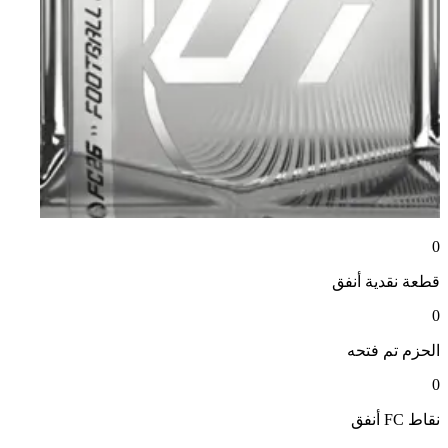
0
قطعة نقدية
أنفق
0
الحزم
تم فتحه
0
نقاط FC
أنفق