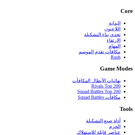
Core
البداية
اللاعبون
تحدي بناء التشكيلة
الارتقاء
المهام
مكافآت تقدم الموسم
Rush
Game Modes
نهائيات الأبطال المكافآت
Rivals Top 200
Squad Battles Top 200
مكافآت Squad Battles
Tools
أداة صنع التشكيلة
الحزم
عناصر قابلة للاستهلاك