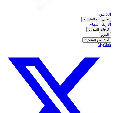
اللاعبون
تحدي بناء التشكيلة
الارتقاء
المهام
لوحات الصدارة
الحزم
أداة صنع التشكيلة
MyClub