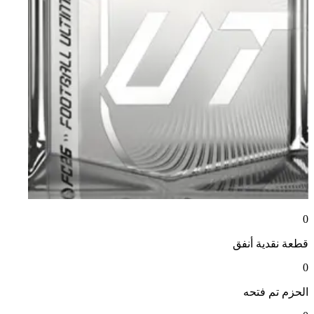
0
قطعة نقدية
أنفق
0
الحزم
تم فتحه