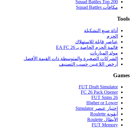
Squad Battles Top 200
مكافآت Squad Battles
Tools
أداة صنع التشكيلة
الحزم
عناصر قابلة للاستهلاك
قائمة الحزم الخاصة بـ EA FC 26
مولد المباريات
الشركات الصغيرة والمتوسطة ذات القيمة الأفضل
أرخص اللاعبين حسب التصنيف
Games
FUT Draft Simulator
FC 26 Pack Opener
FUT Spins 26
Higher or Lower
اختيار عنصر Simulator
أيقونة Roulette
الأبطال Roulette
FUT Memory