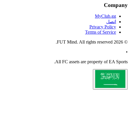
All
FC
a