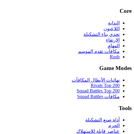
Core
البداية
اللاعبون
تحدي بناء التشكيلة
الارتقاء
المهام
مكافآت تقدم الموسم
Rush
Game Modes
نهائيات الأبطال المكافآت
Rivals Top 200
Squad Battles Top 200
مكافآت Squad Battles
Tools
أداة صنع التشكيلة
الحزم
عناصر قابلة للاستهلاك