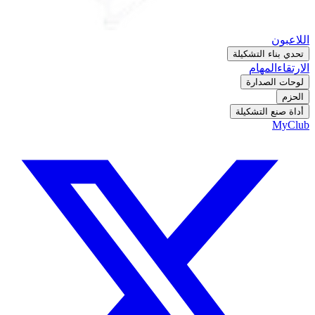
اللاعبون
تحدي بناء التشكيلة
الارتقاء
المهام
لوحات الصدارة
الحزم
أداة صنع التشكيلة
MyClub