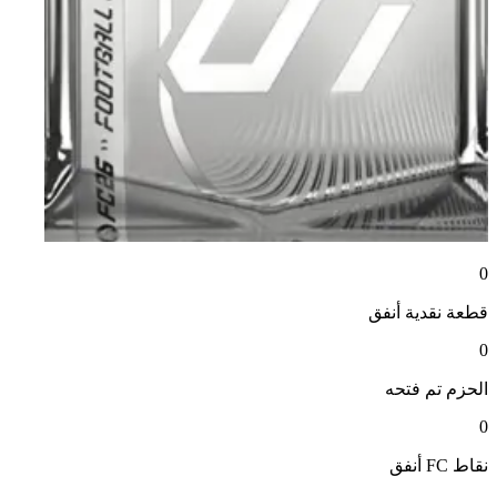
0
قطعة نقدية
أنفق
0
الحزم
تم فتحه
0
نقاط FC
أنفق