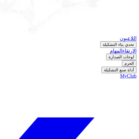
اللاعبون
تحدي بناء التشكيلة
الارتقاء
المهام
لوحات الصدارة
الحزم
أداة صنع التشكيلة
MyClub