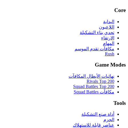
Core
البداية
اللاعبون
تحدي بناء التشكيلة
الارتقاء
المهام
مكافآت تقدم الموسم
Rush
Game Modes
نهائيات الأبطال المكافآت
Rivals Top 200
Squad Battles Top 200
مكافآت Squad Battles
Tools
أداة صنع التشكيلة
الحزم
عناصر قابلة للاستهلاك