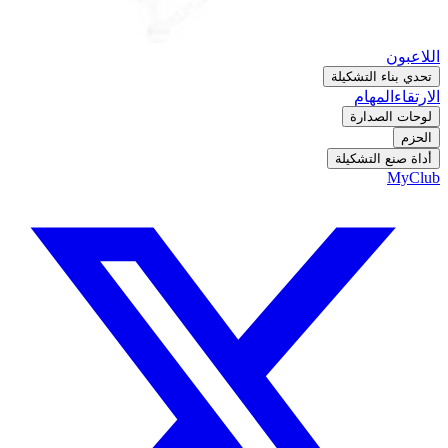
اللاعبون
تحدي بناء التشكيلة
الارتقاء
المهام
لوحات الصدارة
الحزم
أداة صنع التشكيلة
MyClub