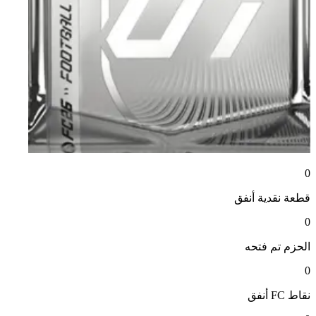
0
قطعة نقدية
أنفق
0
الحزم
تم فتحه
0
نقاط FC
أنفق