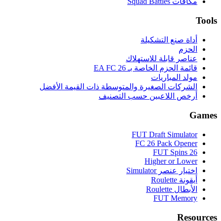
مكافآت Squad Battles
Tools
أداة صنع التشكيلة
الحزم
عناصر قابلة للاستهلاك
قائمة الحزم الخاصة بـ EA FC 26
مولد المباريات
الشركات الصغيرة والمتوسطة ذات القيمة الأفضل
أرخص اللاعبين حسب التصنيف
Games
FUT Draft Simulator
FC 26 Pack Opener
FUT Spins 26
Higher or Lower
اختيار عنصر Simulator
أيقونة Roulette
الأبطال Roulette
FUT Memory
Resources