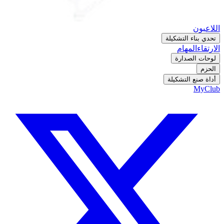
اللاعبون
تحدي بناء التشكيلة
الارتقاء
المهام
لوحات الصدارة
الحزم
أداة صنع التشكيلة
MyClub