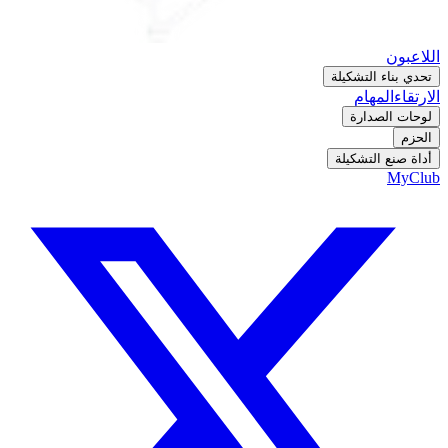
اللاعبون
تحدي بناء التشكيلة
الارتقاء
المهام
لوحات الصدارة
الحزم
أداة صنع التشكيلة
MyClub