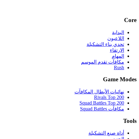
Core
البداية
اللاعبون
تحدي بناء التشكيلة
الارتقاء
المهام
مكافآت تقدم الموسم
Rush
Game Modes
نهائيات الأبطال المكافآت
Rivals Top 200
Squad Battles Top 200
مكافآت Squad Battles
Tools
أداة صنع التشكيلة
الحزم