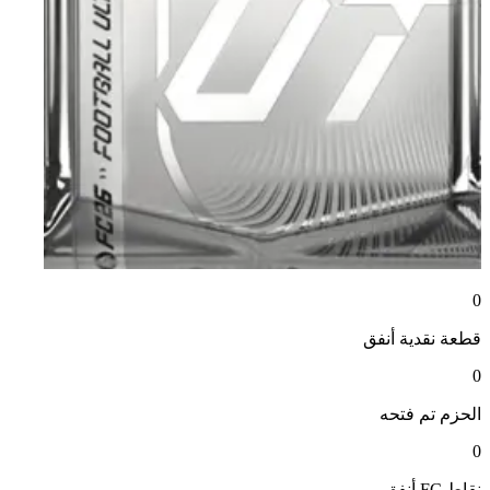
0
قطعة نقدية
أنفق
0
الحزم
تم فتحه
0
نقاط FC
أنفق