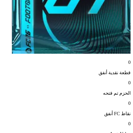
0
قطعة نقدية
أنفق
0
الحزم
تم فتحه
0
نقاط FC
أنفق
0