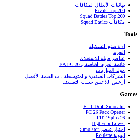
نهائيات الأبطال المكافآت
Rivals Top 200
Squad Battles Top 200
مكافآت Squad Battles
Tools
أداة صنع التشكيلة
الحزم
عناصر قابلة للاستهلاك
قائمة الحزم الخاصة بـ EA FC 26
مولد المباريات
الشركات الصغيرة والمتوسطة ذات القيمة الأفضل
أرخص اللاعبين حسب التصنيف
Games
FUT Draft Simulator
FC 26 Pack Opener
FUT Spins 26
Higher or Lower
اختيار عنصر Simulator
أيقونة Roulette