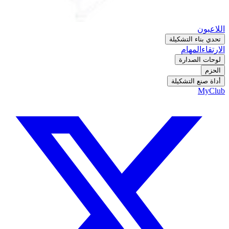
اللاعبون
تحدي بناء التشكيلة
الارتقاء
المهام
لوحات الصدارة
الحزم
أداة صنع التشكيلة
MyClub