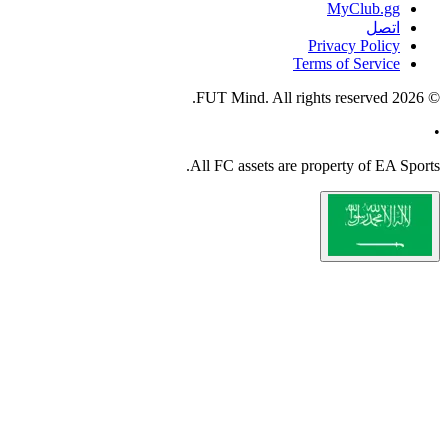
All
FC
a