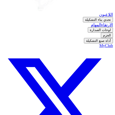
اللاعبون
تحدي بناء التشكيلة
الارتقاء
المهام
لوحات الصدارة
الحزم
أداة صنع التشكيلة
MyClub