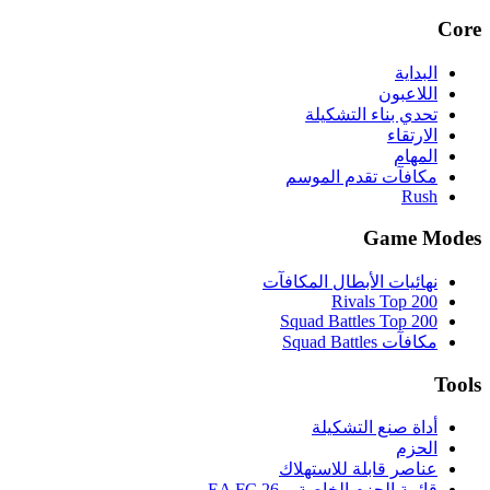
Core
البداية
اللاعبون
تحدي بناء التشكيلة
الارتقاء
المهام
مكافآت تقدم الموسم
Rush
Game Modes
نهائيات الأبطال المكافآت
Rivals Top 200
Squad Battles Top 200
مكافآت Squad Battles
Tools
أداة صنع التشكيلة
الحزم
عناصر قابلة للاستهلاك
قائمة الحزم الخاصة بـ EA FC 26