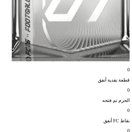
0
قطعة نقدية
أنفق
0
الحزم
تم فتحه
0
نقاط FC
أنفق
0