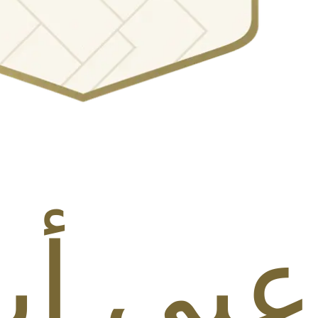
 أيقون