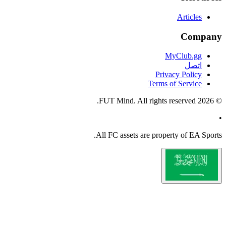
All
FC
a