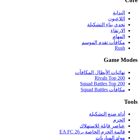
Core
البداية
اللاعبون
تحدي بناء التشكيلة
الارتقاء
المهام
مكافآت تقدم الموسم
Rush
Game Modes
نهائيات الأبطال المكافآت
Rivals Top 200
Squad Battles Top 200
مكافآت Squad Battles
Tools
أداة صنع التشكيلة
الحزم
عناصر قابلة للاستهلاك
قائمة الحزم الخاصة بـ EA FC 26
مولد المباريات