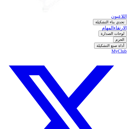
اللاعبون
تحدي بناء التشكيلة
الارتقاء
المهام
لوحات الصدارة
الحزم
أداة صنع التشكيلة
MyClub