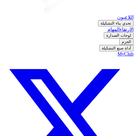
اللاعبون
تحدي بناء التشكيلة
الارتقاء
المهام
لوحات الصدارة
الحزم
أداة صنع التشكيلة
MyClub