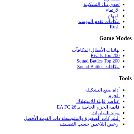
تحدي بناء التشكيلة
الارتقاء
المهام
مكافآت تقدم الموسم
Rush
Game Modes
نهائيات الأبطال المكافآت
Rivals Top 200
Squad Battles Top 200
مكافآت Squad Battles
Tools
أداة صنع التشكيلة
الحزم
عناصر قابلة للاستهلاك
قائمة الحزم الخاصة بـ EA FC 26
مولد المباريات
الشركات الصغيرة والمتوسطة ذات القيمة الأفضل
أرخص اللاعبين حسب التصنيف