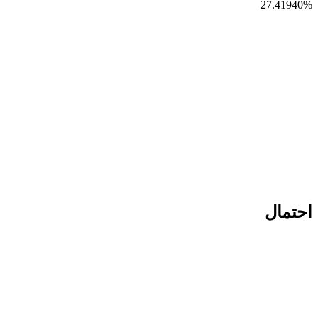
27.41940
%
احتمال