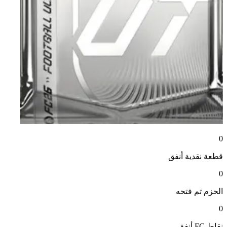
0
قطعة نقدية
أنفق
0
الحزم
تم فتحه
0
نقاط FC
أنفق