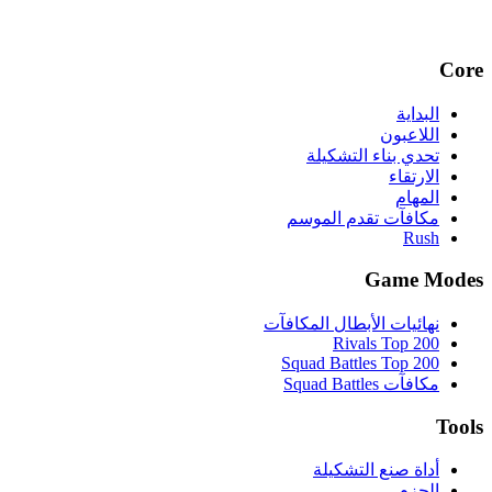
Core
البداية
اللاعبون
تحدي بناء التشكيلة
الارتقاء
المهام
مكافآت تقدم الموسم
Rush
Game Modes
نهائيات الأبطال المكافآت
Rivals Top 200
Squad Battles Top 200
مكافآت Squad Battles
Tools
أداة صنع التشكيلة
الحزم