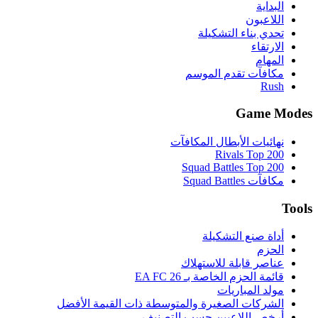
ون
ناء التشكيلة
ء
ت تقدم الموسم
Ga
ت الأبطال المكافآت
Rivals T
Squad Battles T
Squad 
نع التشكيلة
قابلة للاستهلاك
حزم الخاصة بـ EA FC 26
لمباريات
ت الصغيرة والمتوسطة ذات القيمة الأفضل
اللاعبين حسب التصنيف