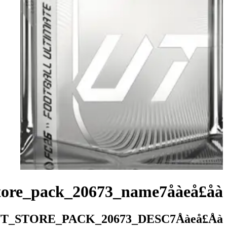
Fut_store_pack_20673_name7åà
FUT_STORE_PACK_20673_DESC7Å