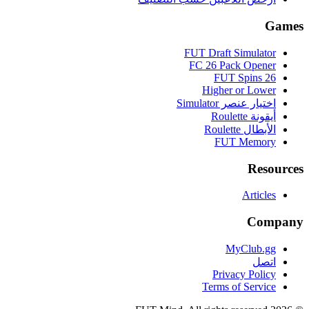
FUT Draft Sim
FC 26 Pack 
FUT Sp
Higher or
ر Simulator
R
Roul
FUT M
A
MyCl
Privacy 
Terms of S