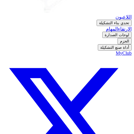
اللاعبون
تحدي بناء التشكيلة
الارتقاء
المهام
لوحات الصدارة
الحزم
أداة صنع التشكيلة
MyClub