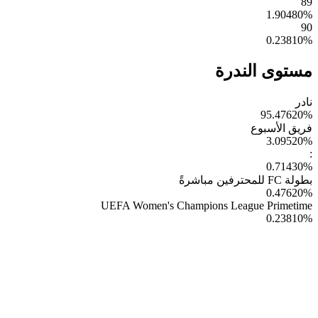
89
1.90480
%
90
0.23810
%
مستوى الندرة
نادر
95.47620
%
فريق الأسبوع
3.09520
%
:
0.71430
%
بطولة FC للمحترفين مباشرةً
0.47620
%
UEFA Women's Champions League Primetime
0.23810
%