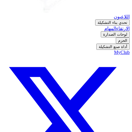
اللاعبون
تحدي بناء التشكيلة
الارتقاء
المهام
لوحات الصدارة
الحزم
أداة صنع التشكيلة
MyClub