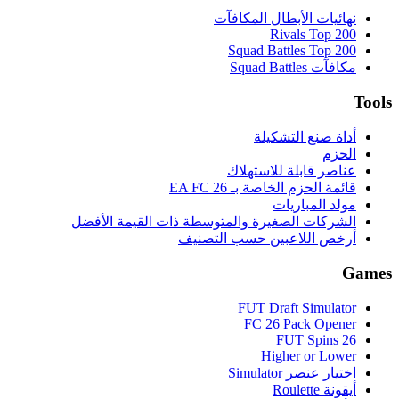
نهائيات الأبطال المكافآت
Rivals Top 200
Squad Battles Top 200
مكافآت Squad Battles
Tools
أداة صنع التشكيلة
الحزم
عناصر قابلة للاستهلاك
قائمة الحزم الخاصة بـ EA FC 26
مولد المباريات
الشركات الصغيرة والمتوسطة ذات القيمة الأفضل
أرخص اللاعبين حسب التصنيف
Games
FUT Draft Simulator
FC 26 Pack Opener
FUT Spins 26
Higher or Lower
اختيار عنصر Simulator
أيقونة Roulette