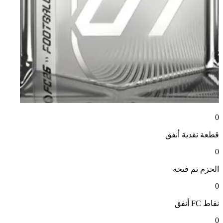
0
قطعة نقدية
أنفق
0
الحزم
تم فتحه
0
نقاط FC
أنفق
0