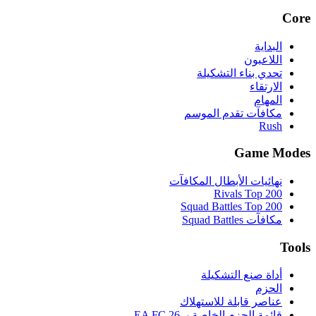
Core
البداية
اللاعبون
تحدي بناء التشكيلة
الارتقاء
المهام
مكافآت تقدم الموسم
Rush
Game Modes
نهائيات الأبطال المكافآت
Rivals Top 200
Squad Battles Top 200
مكافآت Squad Battles
Tools
أداة صنع التشكيلة
الحزم
عناصر قابلة للاستهلاك
قائمة الحزم الخاصة بـ EA FC 26