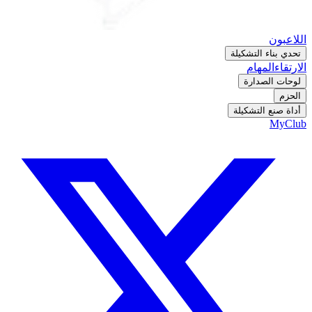
اللاعبون
تحدي بناء التشكيلة
الارتقاء
المهام
لوحات الصدارة
الحزم
أداة صنع التشكيلة
MyClub