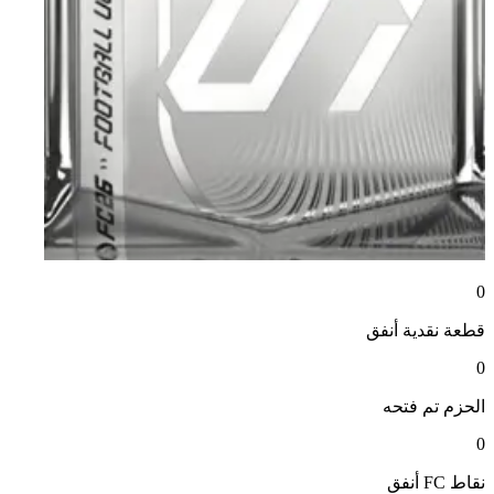
0
قطعة نقدية
أنفق
0
الحزم
تم فتحه
0
نقاط FC
أنفق