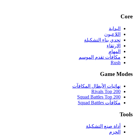
Core
البداية
اللاعبون
تحدي بناء التشكيلة
الارتقاء
المهام
مكافآت تقدم الموسم
Rush
Game Modes
نهائيات الأبطال المكافآت
Rivals Top 200
Squad Battles Top 200
مكافآت Squad Battles
Tools
أداة صنع التشكيلة
الحزم