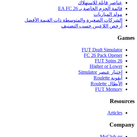
عناصر قابلة للاستهلاك
قائمة الحزم الخاصة بـ EA FC 26
مولد المباريات
الشركات الصغيرة والمتوسطة ذات القيمة الأفضل
أرخص اللاعبين حسب التصنيف
Games
FUT Draft Simulator
FC 26 Pack Opener
FUT Spins 26
Higher or Lower
اختيار عنصر Simulator
أيقونة Roulette
الأبطال Roulette
FUT Memory
Resources
Articles
Company
MyClub.gg