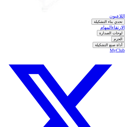
اللاعبون
تحدي بناء التشكيلة
الارتقاء
المهام
لوحات الصدارة
الحزم
أداة صنع التشكيلة
MyClub