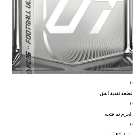
0
قطعة نقدية
أنفق
0
الحزم
تم فتحه
0
نقاط FC
أنفق