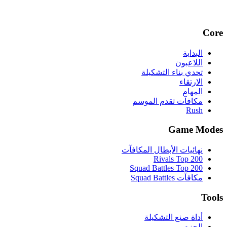
Core
البداية
اللاعبون
تحدي بناء التشكيلة
الارتقاء
المهام
مكافآت تقدم الموسم
Rush
Game Modes
نهائيات الأبطال المكافآت
Rivals Top 200
Squad Battles Top 200
مكافآت Squad Battles
Tools
أداة صنع التشكيلة
الحزم