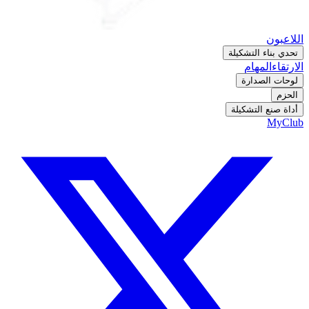
اللاعبون
تحدي بناء التشكيلة
الارتقاء
المهام
لوحات الصدارة
الحزم
أداة صنع التشكيلة
MyClub