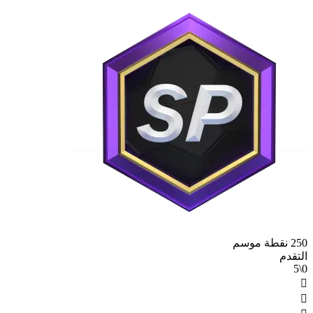
250 نقطة موسم
التقدم
0\5

