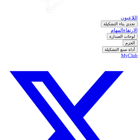
اللاعبون
تحدي بناء التشكيلة
الارتقاء
المهام
لوحات الصدارة
الحزم
أداة صنع التشكيلة
MyClub