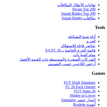
نهائيات الأبطال المكافآت
Rivals Top 200
Squad Battles Top 200
مكافآت Squad Battles
Tools
أداة صنع التشكيلة
الحزم
عناصر قابلة للاستهلاك
قائمة الحزم الخاصة بـ EA FC 26
مولد المباريات
الشركات الصغيرة والمتوسطة ذات القيمة الأفضل
أرخص اللاعبين حسب التصنيف
Games
FUT Draft Simulator
FC 26 Pack Opener
FUT Spins 26
Higher or Lower
اختيار عنصر Simulator
أيقونة Roulette