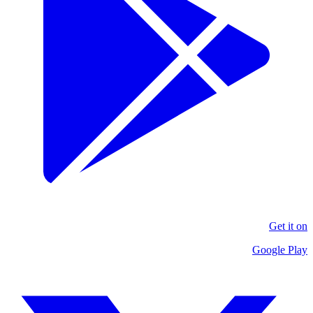
Get it on
Google Play