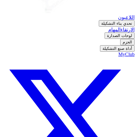
اللاعبون
تحدي بناء التشكيلة
الارتقاء
المهام
لوحات الصدارة
الحزم
أداة صنع التشكيلة
MyClub