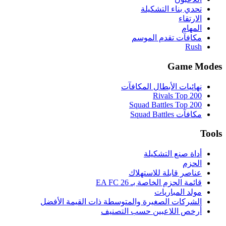
تحدي بناء التشكيلة
الارتقاء
المهام
مكافآت تقدم الموسم
Rush
Game Modes
نهائيات الأبطال المكافآت
Rivals Top 200
Squad Battles Top 200
مكافآت Squad Battles
Tools
أداة صنع التشكيلة
الحزم
عناصر قابلة للاستهلاك
قائمة الحزم الخاصة بـ EA FC 26
مولد المباريات
الشركات الصغيرة والمتوسطة ذات القيمة الأفضل
أرخص اللاعبين حسب التصنيف