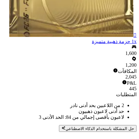

1x حزمة ذهبية متميزة
1,600
1,200
المكافآت
2,045
P&L
445
المتطلبات
2 من اللاعبين بحد أدنى نادر
حد أدنى لاعبون ذهبيون
لاعبون بأقصى إجمالي من 84: الحد الأدنى 3
حل المشكلة باستخدام الذكاء الاصطناعي