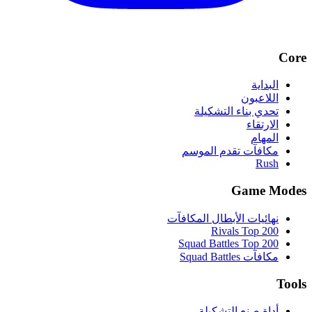
Core
البداية
اللاعبون
تحدي بناء التشكيلة
الارتقاء
المهام
مكافآت تقدم الموسم
Rush
Game Modes
نهائيات الأبطال المكافآت
Rivals Top 200
Squad Battles Top 200
مكافآت Squad Battles
Tools
أداة صنع التشكيلة