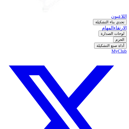
اللاعبون
تحدي بناء التشكيلة
الارتقاء
المهام
لوحات الصدارة
الحزم
أداة صنع التشكيلة
MyClub