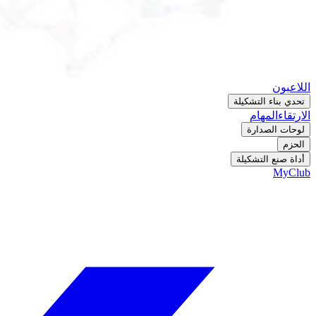
اللاعبون
تحدي بناء التشكيلة
الارتقاء
المهام
لوحات الصدارة
الحزم
أداة صنع التشكيلة
MyClub