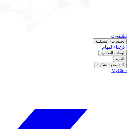
اللاعبون
تحدي بناء التشكيلة
الارتقاء
المهام
لوحات الصدارة
الحزم
أداة صنع التشكيلة
MyClub