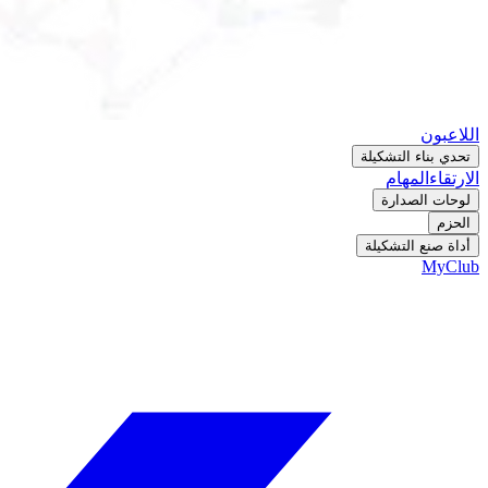
اللاعبون
تحدي بناء التشكيلة
الارتقاء
المهام
لوحات الصدارة
الحزم
أداة صنع التشكيلة
MyClub