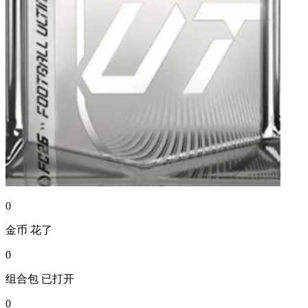
0
金币
花了
0
组合包
已打开
0