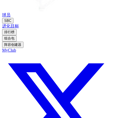
球员
SBC
进化
目标
排行榜
组合包
阵容创建器
MyClub