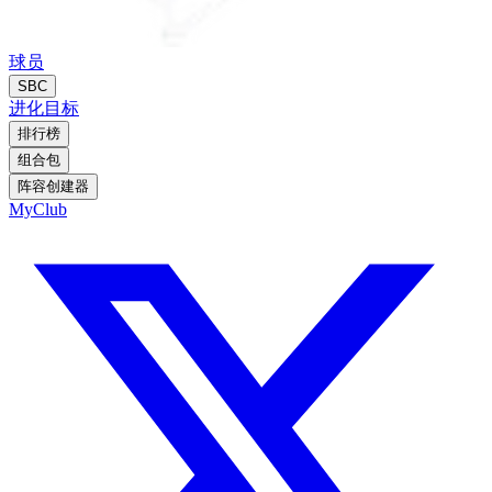
球员
SBC
进化
目标
排行榜
组合包
阵容创建器
MyClub