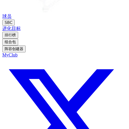
球员
SBC
进化
目标
排行榜
组合包
阵容创建器
MyClub