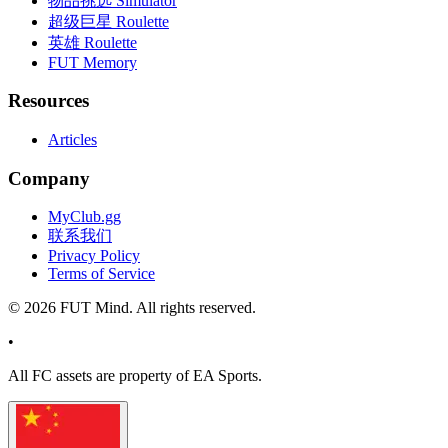
物品挑选 Simulator
超级巨星 Roulette
英雄 Roulette
FUT Memory
Resources
Articles
Company
MyClub.gg
联系我们
Privacy Policy
Terms of Service
©
2026
FUT Mind. All rights reserved.
•
All
FC
assets are property of EA Sports.