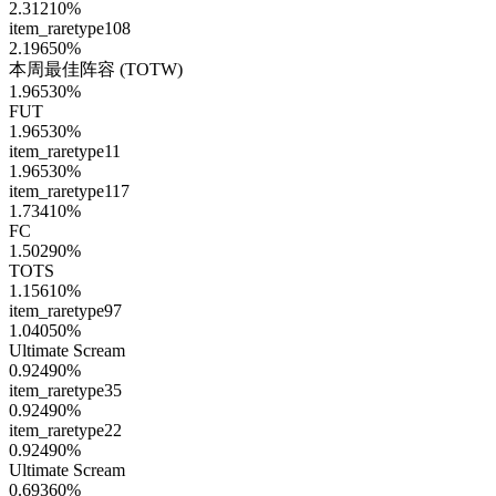
2.31210
%
item_raretype108
2.19650
%
本周最佳阵容 (TOTW)
1.96530
%
FUT
1.96530
%
item_raretype11
1.96530
%
item_raretype117
1.73410
%
FC
1.50290
%
TOTS
1.15610
%
item_raretype97
1.04050
%
Ultimate Scream
0.92490
%
item_raretype35
0.92490
%
item_raretype22
0.92490
%
Ultimate Scream
0.69360
%