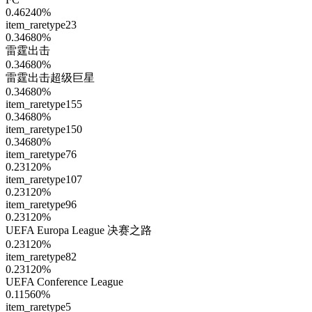
0.46240
%
item_raretype23
0.34680
%
雷霆出击
0.34680
%
雷霆出击超级巨星
0.34680
%
item_raretype155
0.34680
%
item_raretype150
0.34680
%
item_raretype76
0.23120
%
item_raretype107
0.23120
%
item_raretype96
0.23120
%
UEFA Europa League 决赛之路
0.23120
%
item_raretype82
0.23120
%
UEFA Conference League
0.11560
%
item_raretype5